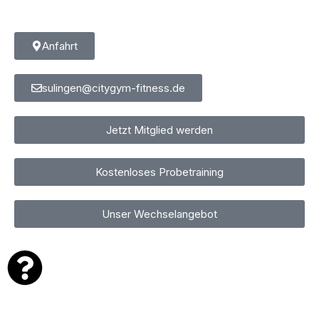
Anfahrt
sulingen@citygym-fitness.de
Jetzt Mitglied werden
Kostenloses Probetraining
Unser Wechselangebot
Personalzeiten
MONTAG
17:00 – 19:00 UHR