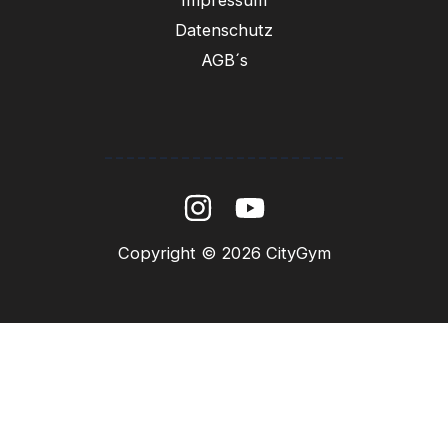
Impressum
Datenschutz
AGB´s
----------------------
Copyright © 2026 CityGym
Das hat geklappt!
Wir melden uns in den nächsten Tagen persönlich