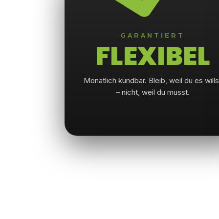
GARANTIERT
FLEXIBEL
Monatlich kündbar. Bleib, weil du es wills
– nicht, weil du musst.