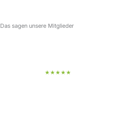
Das sagen unsere Mitglieder
Daniel S.
★★★★★
Ich bin noch nicht lange angemeldet
aber bisher fühle ich mich sehr wohl.
Man kann sich auf das wesentliche
konzentrieren und es ist alles da was
man braucht. Die Öffnungszeiten sin
für mich ein großer Pluspunkt!