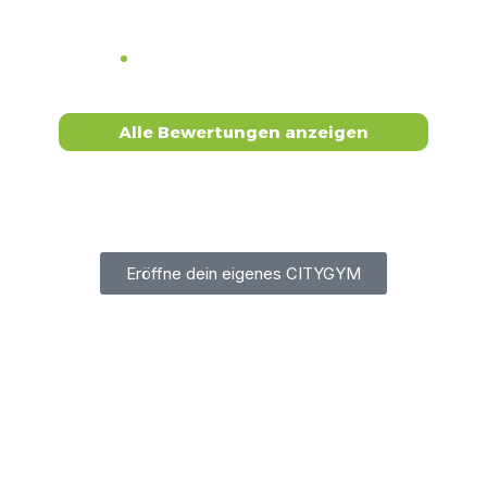
ein 24/7 Zugang gegeben ist.
Google
Bewertung
G
Alle Bewertungen anzeigen
Eröffne dein eigenes CITYGYM