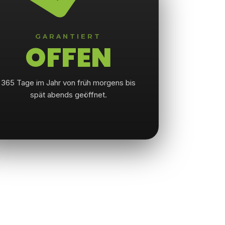
GARANTIERT
OFFEN
365 Tage im Jahr von früh morgens bis
spät abends geöffnet.