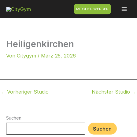
Zum
MITGLIED WERDEN
Inhalt
springen
Heiligenkirchen
Von
Citygym
/
März 25, 2026
←
Vorheriger Studio
Nächster Studio
→
Suchen
Suchen