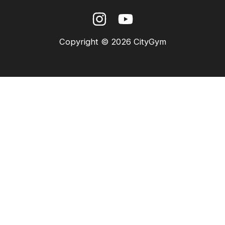
Copyright © 2026 CityGym
Das hat geklappt!
Wir melden uns in den nächsten Tagen persönlich
bei dir.
Personalzeiten