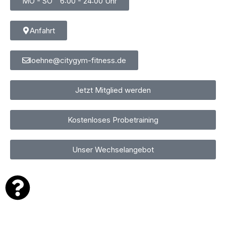
MO - SO⠀ 6:00 - 24:00 Uhr
Anfahrt
loehne@citygym-fitness.de
Jetzt Mitglied werden
Kostenloses Probetraining
Unser Wechselangebot
Personalzeiten
MONTAG 17:00 – 19:00 Uhr