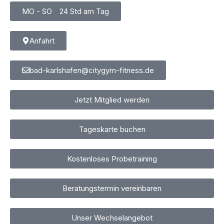
MO - SO⠀ 24 Std am Tag
Anfahrt
bad-karlshafen@citygym-fitness.de
Jetzt Mitglied werden
Tageskarte buchen
Kostenloses Probetraining
Beratungstermin vereinbaren
Unser Wechselangebot